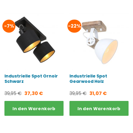
-7%
-22%
Industrielle Spot Ornoir
Industrielle Spot
Schwarz
Gearwood Holz
Ursprünglicher
Aktueller
Ursprünglicher
Aktueller
39,95
€
37,30
€
39,95
€
31,07
€
Preis
Preis
Preis
Preis
In den Warenkorb
In den Warenkorb
war:
ist:
war:
ist:
39,95 €
37,30 €.
39,95 €
31,07 €.