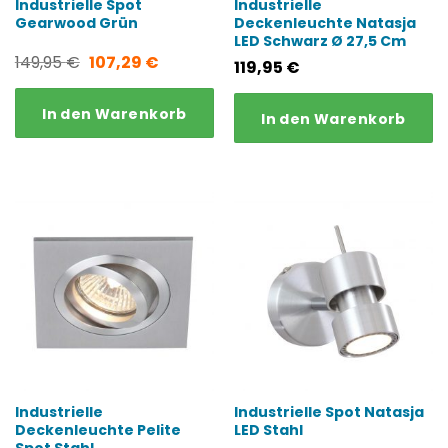
Industrielle Spot
Industrielle
Gearwood Grün
Deckenleuchte Natasja
LED Schwarz Ø 27,5 Cm
Ursprünglicher
Aktueller
149,95
€
107,29
€
119,95
€
Preis
Preis
In den Warenkorb
In den Warenkorb
war:
ist:
149,95 €
107,29 €.
Industrielle
Industrielle Spot Natasja
Deckenleuchte Pelite
LED Stahl