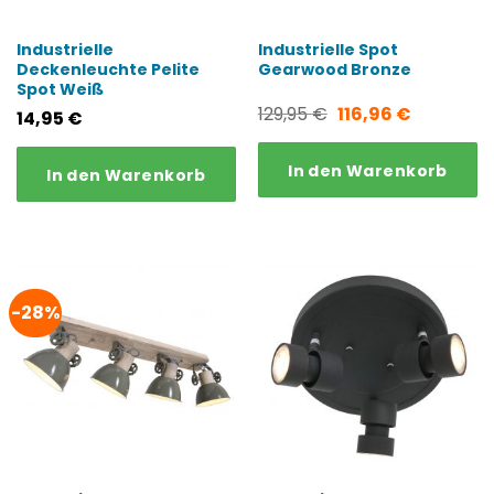
Industrielle
Industrielle Spot
Deckenleuchte Pelite
Gearwood Bronze
Spot Weiß
Ursprünglicher
Aktueller
129,95
€
116,96
€
14,95
€
Preis
Preis
In den Warenkorb
In den Warenkorb
war:
ist:
129,95 €
116,96 €.
-28%