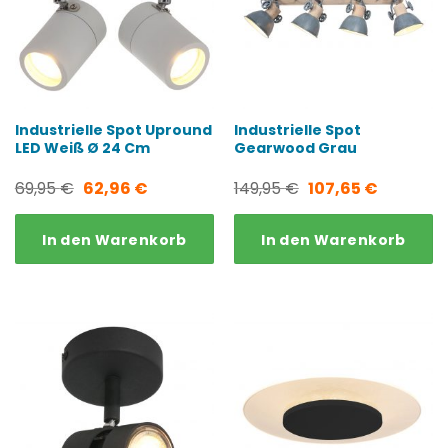
Industrielle Spot Upround
Industrielle Spot
LED Weiß Ø 24 Cm
Gearwood Grau
Ursprünglicher
Aktueller
Ursprünglicher
Aktueller
69,95
€
62,96
€
149,95
€
107,65
€
Preis
Preis
Preis
Preis
In den Warenkorb
In den Warenkorb
war:
ist:
war:
ist:
69,95 €
62,96 €.
149,95 €
107,65 €.