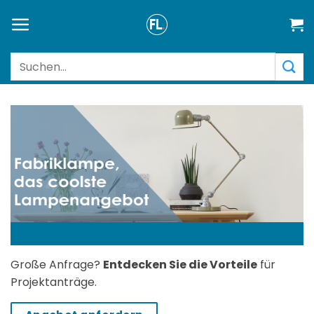
Zum
Inhalt
springen
Suchen
nach:
Große Anfrage?
Entdecken Sie die Vorteile
für
Projektanträge.