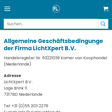
Zum
Inhalt
springen
Suchen
nach:
Allgemeine Geschäftsbedingunge
der Firma LichtXpert B.V.
Handelsregister Nr. 63221039 Kamer van Koophandel
(Niederlande)
Adresse
LichtXpert B.V..
Lage Brink 11
7317BD Niederlande
Tel: +31 (0)55 203 2278