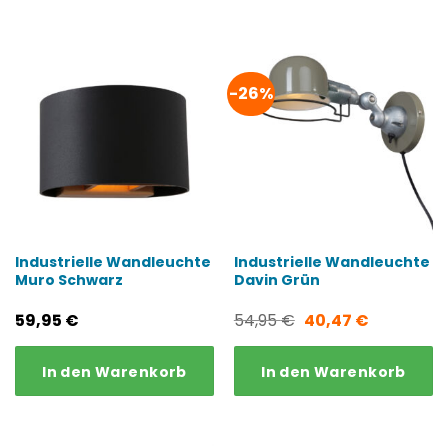
-26%
Industrielle Wandleuchte
Industrielle Wandleuchte
Muro Schwarz
Davin Grün
Ursprünglicher
Aktueller
59,95
€
54,95
€
40,47
€
Preis
Preis
In den Warenkorb
In den Warenkorb
war:
ist:
54,95 €
40,47 €.