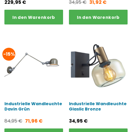
Ursprünglicher
Aktueller
229,95
€
34,95
€
31,92
€
Preis
Preis
In den Warenkorb
In den Warenkorb
war:
ist:
34,95 €
31,92 €.
-15%
Industrielle Wandleuchte
Industrielle Wandleuchte
Davin Grün
Glaslic Bronze
Ursprünglicher
Aktueller
84,95
€
71,96
€
34,95
€
Preis
Preis