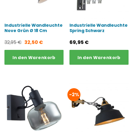
Industrielle Wandleuchte
Industrielle Wandleuchte
Nove Grün Ø 18 Cm
Spring Schwarz
Ursprünglicher
Aktueller
32,95
€
32,50
€
69,95
€
Preis
Preis
In den Warenkorb
In den Warenkorb
war:
ist:
32,95 €
32,50 €.
-2%