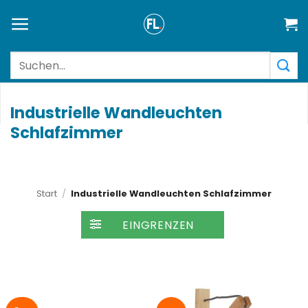
Zum
Inhalt
springen
Suchen
nach:
Industrielle Wandleuchten
Schlafzimmer
Start
/
Industrielle Wandleuchten Schlafzimmer
FILTER