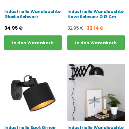
Industrielle Wandleuchte
Industrielle Wandleuchte
Glaslic Schwarz
Nove Schwarz Ø 18 Cm
Ursprünglicher
Aktueller
34,95
€
32,95
€
32,14
€
Preis
Preis
In den Warenkorb
In den Warenkorb
war:
ist:
32,95 €
32,14 €.
Industrielle Spot Ornoir
Industrielle Wandleuchte