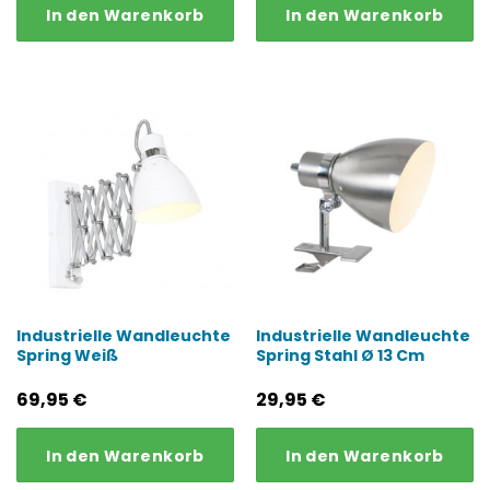
In den Warenkorb
In den Warenkorb
war:
ist:
84,95 €
71,96 €.
Industrielle Wandleuchte
Industrielle Wandleuchte
Spring Weiß
Spring Stahl Ø 13 Cm
69,95
€
29,95
€
In den Warenkorb
In den Warenkorb