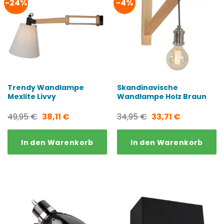
-24%
-4%
Trendy Wandlampe
Skandinavische
Mexlite Livvy
Wandlampe Holz Braun
Ursprünglicher
Aktueller
Ursprünglicher
Aktueller
49,95
€
38,11
€
34,95
€
33,71
€
Preis
Preis
Preis
Preis
In den Warenkorb
In den Warenkorb
war:
ist:
war:
ist:
49,95 €
38,11 €.
34,95 €
33,71 €.