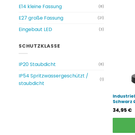
E14 kleine Fassung
(8)
E27 große Fassung
(21)
Eingebaut LED
(3)
SCHUTZKLASSE
IP20 Staubdicht
(8)
IP54 Spritzwassergeschützt /
(1)
staubdicht
Industrie
Schwarz 
34,95
€