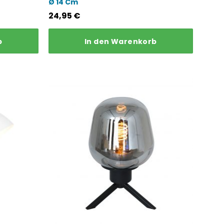
Ø 14 Cm
24,95
€
b
In den Warenkorb