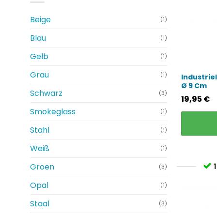
Beige
(1)
Blau
(1)
Gelb
(1)
Grau
(1)
Industrie
Ø 9 Cm
Schwarz
(3)
19,95
€
Smokeglass
(1)
Stahl
(1)
Weiß
(1)
Groen
(3)
Opal
(1)
Staal
(3)