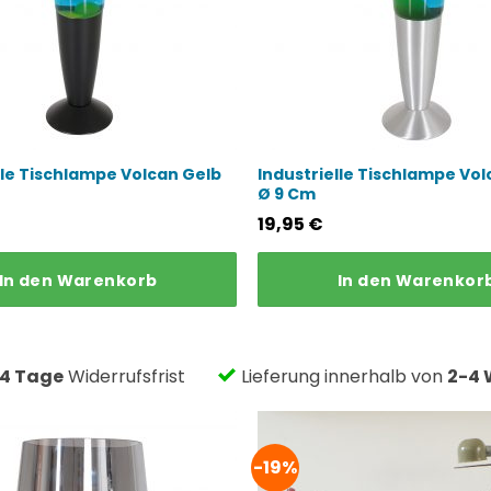
lle Tischlampe Volcan Gelb
Industrielle Tischlampe Vol
Ø 9 Cm
19,95
€
In den Warenkorb
In den Warenkor
14 Tage
Widerrufsfrist
Lieferung innerhalb von
2-4 
-19%