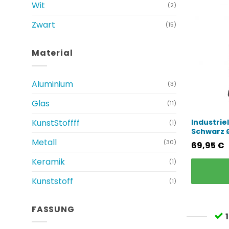
Wit
(2)
Zwart
(15)
Material
Aluminium
(3)
Glas
(11)
KunstStoffff
Industrie
(1)
Schwarz 
Metall
(30)
69,95
€
Keramik
(1)
Kunststoff
(1)
FASSUNG