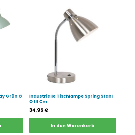
udy Grün Ø
Industrielle Tischlampe Spring Stahl
Ø 14 Cm
34,95
€
b
In den Warenkorb