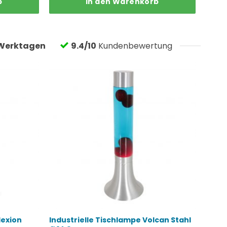
b
In den Warenkorb
war:
ist:
49,95 €
40,13 €.
Werktagen
9.4/10
Kundenbewertung
lexion
Industrielle Tischlampe Volcan Stahl