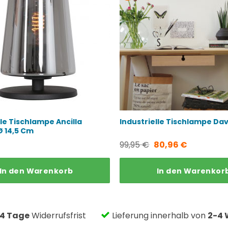
lle Tischlampe Ancilla
Industrielle Tischlampe Da
Ø 14,5 Cm
Ursprünglicher
Aktueller
99,95
€
80,96
€
Preis
Preis
In den Warenkor
In den Warenkorb
war:
ist:
99,95 €
80,96 €.
14 Tage
Widerrufsfrist
Lieferung innerhalb von
2-4 