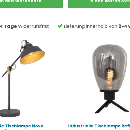
In den Warenkorb
In den Warenkor
war:
ist:
84,95 €
71,96 €.
14 Tage
Widerrufsfrist
Lieferung innerhalb von
2-4 
lle Tischlampe Nove
Industrielle Tischlampe Ref