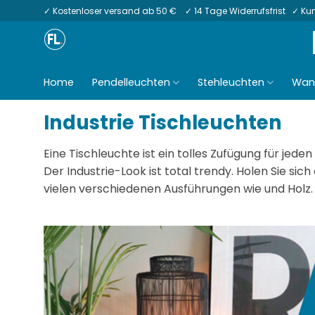
Zum
✓ Kostenloser versand ab 50 € ✓ 14 Tage Widerrufsfrist ✓ K
Inhalt
springen
Home
Pendelleuchten
Stehleuchten
Wan
Industrie Tischleuchten
Eine Tischleuchte ist ein tolles Zufügung für jede
Der Industrie-Look ist total trendy. Holen Sie sich
vielen verschiedenen Ausführungen wie und Holz.