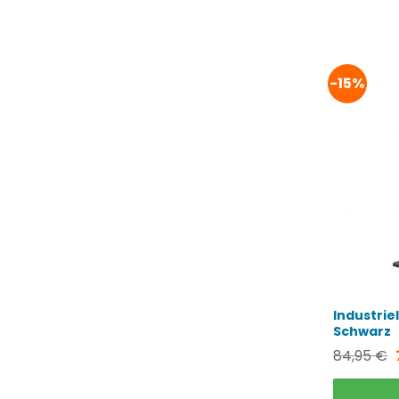
-15%
Industrie
Schwarz
84,95
€