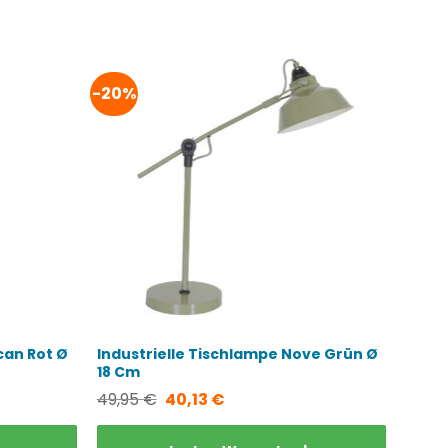
-20%
can Rot Ø
Industrielle Tischlampe Nove Grün Ø
18 Cm
Ursprünglicher
Aktueller
49,95
€
40,13
€
Preis
Preis