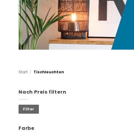
Start
/
Tischleuchten
Nach Preis filtern
Min.
Max.
Filter
Preis
Preis
Farbe