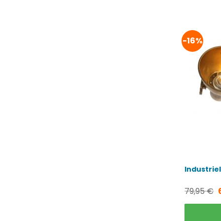
-16%
Industrie
79,95
€