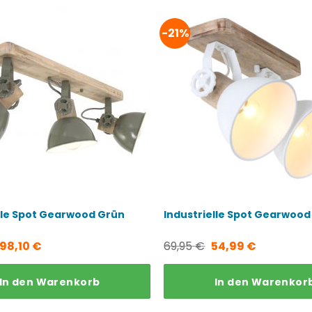
-21%
lle Spot Gearwood Grün
Industrielle Spot Gearwood
Ursprünglicher
Aktueller
Ursprünglicher
Aktueller
98,10
€
69,95
€
54,99
€
Preis
Preis
Preis
Preis
In den Warenkorb
In den Warenkor
war:
ist:
war:
ist:
109,95 €
98,10 €.
69,95 €
54,99 €.