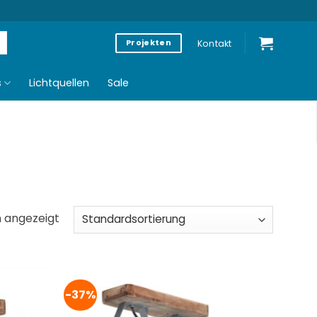
Kontakt
Projekten
s
Lichtquellen
Sale
n angezeigt
-37%