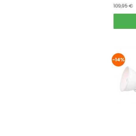
109,95
€
-14%