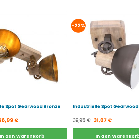
-22%
lle Spot Gearwood Bronze
Industrielle Spot Gearwood
Ursprünglicher
Aktueller
Ursprünglicher
Aktueller
66,99
€
39,95
€
31,07
€
Preis
Preis
Preis
Preis
In den Warenkorb
In den Warenkor
war:
ist:
war:
ist: