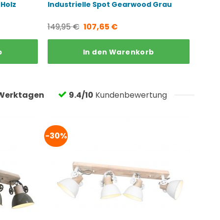
 Holz
Industrielle Spot Gearwood Grau
Ursprünglicher
Aktueller
149,95
€
107,65
€
Preis
Preis
b
In den Warenkorb
war:
ist:
149,95 €
107,65 €.
Werktagen
9.4/10
Kundenbewertung
-30%