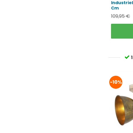
Industrie
Cm
109,95
€
-10%