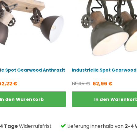
lle Spot Gearwood Anthrazit
Industrielle Spot Gearwood
Ursprünglicher
Aktueller
Ursprünglicher
Aktueller
62,22
€
69,95
€
62,96
€
Preis
Preis
Preis
Preis
In den Warenkorb
In den Warenkor
war:
ist:
war:
ist:
69,95 €
62,22 €.
69,95 €
62,96 €.
14 Tage
Widerrufsfrist
Lieferung innerhalb von
2-4 