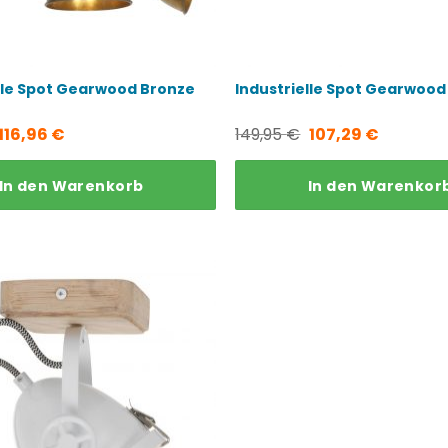
lle Spot Gearwood Bronze
Industrielle Spot Gearwood
Ursprünglicher
Aktueller
Ursprünglicher
Aktuelle
116,96
€
149,95
€
107,29
€
Preis
Preis
Preis
Preis
In den Warenkorb
In den Warenkor
war:
ist:
war:
ist:
129,95 €
116,96 €.
149,95 €
107,29 €.