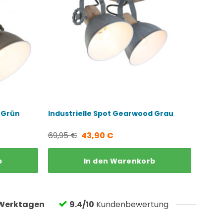
 Grün
Industrielle Spot Gearwood Grau
Ursprünglicher
Aktueller
69,95
€
43,90
€
Preis
Preis
b
In den Warenkorb
war:
ist:
69,95 €
43,90 €.
Werktagen
9.4/10
Kundenbewertung