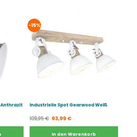
-15%
 Anthrazit
Industrielle Spot Gearwood Weiß
Ursprünglicher
Aktueller
109,95
€
93,99
€
Preis
Preis
b
In den Warenkorb
war:
ist: