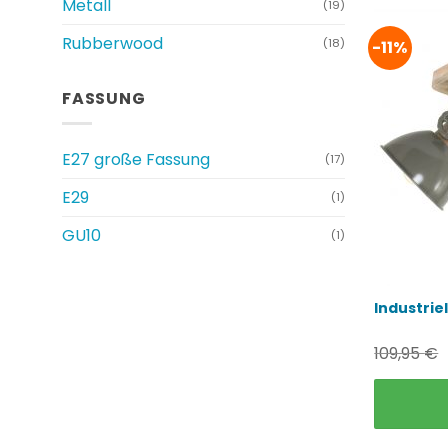
Metall
(19)
Rubberwood
(18)
-11%
FASSUNG
E27 große Fassung
(17)
E29
(1)
GU10
(1)
Industrie
109,95
€