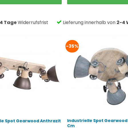
79,95 €
66,99 €.
39,95 €
31,07 €.
14 Tage
Widerrufsfrist
Lieferung innerhalb von
2-4 
-35%
Industrielle Spot Gearwood
lle Spot Gearwood Anthrazit
Cm