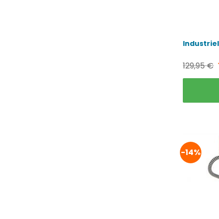
Industrie
129,95
€
-14%