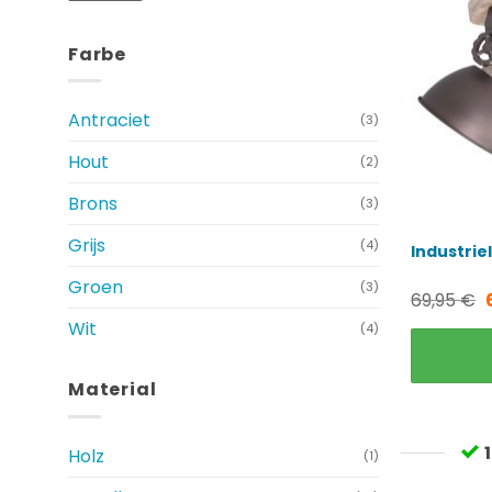
Farbe
Antraciet
(3)
Hout
(2)
Brons
(3)
Grijs
(4)
Industrie
Groen
(3)
69,95
€
Wit
(4)
Material
Holz
(1)