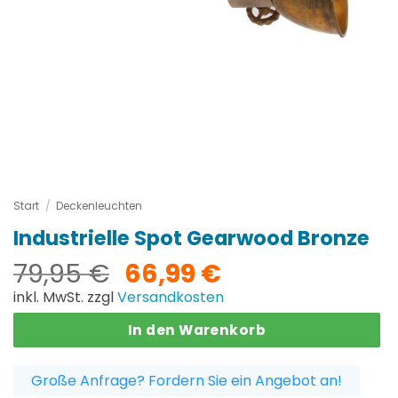
Start
/
Deckenleuchten
Industrielle Spot Gearwood Bronze
Ursprünglicher
Aktueller
79,95
€
66,99
€
Preis
Preis
inkl. MwSt. zzgl
Versandkosten
war:
ist:
In den Warenkorb
79,95 €
66,99 €.
Große Anfrage? Fordern Sie ein Angebot an!