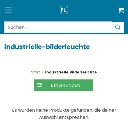
Zum
Inhalt
springen
Suchen
nach:
industrielle-bilderleuchte
Start
/
Industrielle Bilderleuchte
FILTER
Es wurden keine Produkte gefunden, die deiner
Auswahl entsprechen.