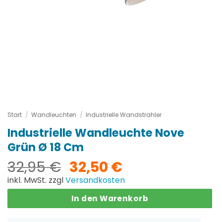
Start
/
Wandleuchten
/
Industrielle Wandstrahler
Industrielle Wandleuchte Nove
Grün Ø 18 Cm
Ursprünglicher
Aktueller
32,95
€
32,50
€
Preis
Preis
inkl. MwSt. zzgl
Versandkosten
war:
ist:
In den Warenkorb
32,95 €
32,50 €.