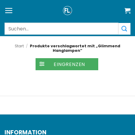
Zum
Inhalt
springen
Suchen
nach:
Start
/
Produkte verschlagwortet mit „Glimmend
Hanglampen“
FILTER
INFORMATION