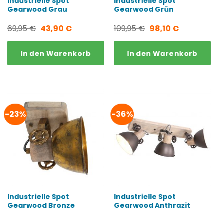
Industrielle Spot
Industrielle Spot
Gearwood Grau
Gearwood Grün
Ursprünglicher
Aktueller
Ursprünglicher
Aktueller
69,95
€
43,90
€
109,95
€
98,10
€
Preis
Preis
Preis
Preis
In den Warenkorb
In den Warenkorb
war:
ist:
war:
ist:
69,95 €
43,90 €.
109,95 €
98,10 €.
-23%
-36%
Industrielle Spot
Industrielle Spot
Gearwood Bronze
Gearwood Anthrazit