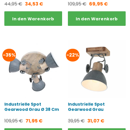
Ursprünglicher
Aktueller
Ursprünglicher
Aktueller
44,95
€
34,53
€
109,95
€
69,95
€
Preis
Preis
Preis
Preis
In den Warenkorb
In den Warenkorb
war:
ist:
war:
ist:
44,95 €
34,53 €.
109,95 €
69,95 €.
-35%
-22%
Industrielle Spot
Industrielle Spot
Gearwood Grau Ø 38 Cm
Gearwood Grau
Ursprünglicher
Aktueller
Ursprünglicher
Aktueller
109,95
€
71,95
€
39,95
€
31,07
€
Preis
Preis
Preis
Preis