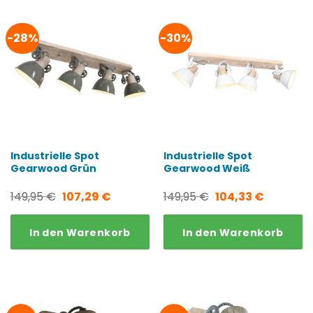
-28%
-30%
Industrielle Spot
Industrielle Spot
Gearwood Grün
Gearwood Weiß
Ursprünglicher
Aktueller
Ursprünglicher
Aktueller
149,95
€
107,29
€
149,95
€
104,33
€
Preis
Preis
Preis
Preis
In den Warenkorb
In den Warenkorb
war:
ist:
war:
ist:
149,95 €
107,29 €.
149,95 €
104,33 €.