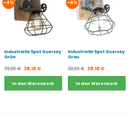
-4%
-4%
Industrielle Spot Guersey
Industrielle Spot Guersey
Grün
Grau
Ursprünglicher
Aktueller
Ursprünglicher
Aktueller
39,95
€
38,16
€
39,95
€
38,16
€
Preis
Preis
Preis
Preis
In den Warenkorb
In den Warenkorb
war:
ist:
war:
ist:
39,95 €
38,16 €.
39,95 €
38,16 €.