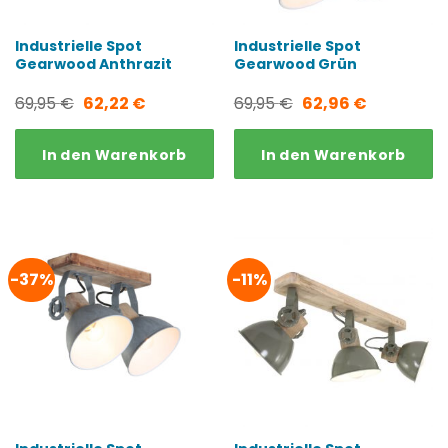
Industrielle Spot
Industrielle Spot
Gearwood Anthrazit
Gearwood Grün
Ursprünglicher
Aktueller
Ursprünglicher
Aktueller
69,95
€
62,22
€
69,95
€
62,96
€
Preis
Preis
Preis
Preis
In den Warenkorb
In den Warenkorb
war:
ist:
war:
ist:
69,95 €
62,22 €.
69,95 €
62,96 €.
-37%
-11%