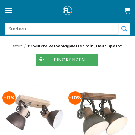
Zum
Inhalt
springen
Suchen
nach:
Start
/
Produkte verschlagwortet mit „Hout Spots“
FILTER
-11%
-10%