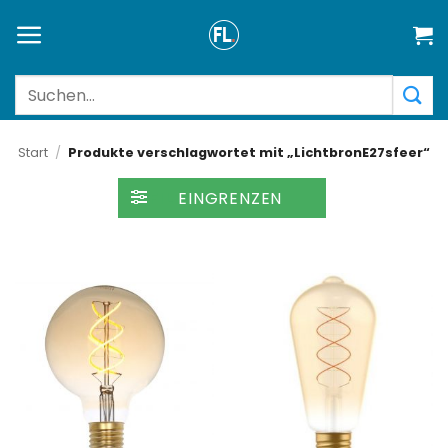
Zum
Inhalt
springen
Suchen
nach:
Start
/
Produkte verschlagwortet mit „LichtbronE27sfeer“
FILTER