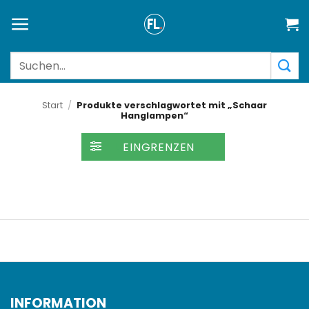
Zum
Inhalt
springen
Suchen
nach:
Start
/
Produkte verschlagwortet mit „Schaar
Hanglampen“
FILTER
INFORMATION