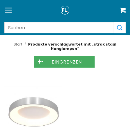
Zum
Inhalt
springen
Suchen
nach:
Start
/
Produkte verschlagwortet mit „strak staal
Hanglampen“
FILTER