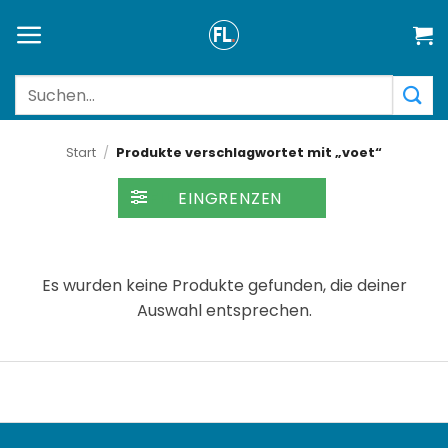
Zum
Inhalt
springen
Suchen
nach:
Start
/
Produkte verschlagwortet mit „voet“
FILTER
Es wurden keine Produkte gefunden, die deiner
Auswahl entsprechen.