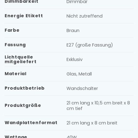
Dimmbarkeit
Dimmbar
Energie Etikett
Nicht zutreffend
Farbe
Braun
Fassung
E27 (große Fassung)
Lichtquelle
Exklusiv
mitgeliefert
Material
Glas, Metall
Produktbetrieb
Wandschalter
21 cm lang x 10,5 cm breit x 8
Produktgröße
cm tief
Wandplattenformat
21 cm lang x 8 cm breit
Wattage
40W