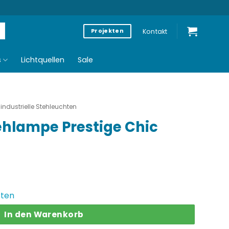
Kontakt
Projekten
s
Lichtquellen
Sale
industrielle Stehleuchten
tehlampe Prestige Chic
sten
In den Warenkorb