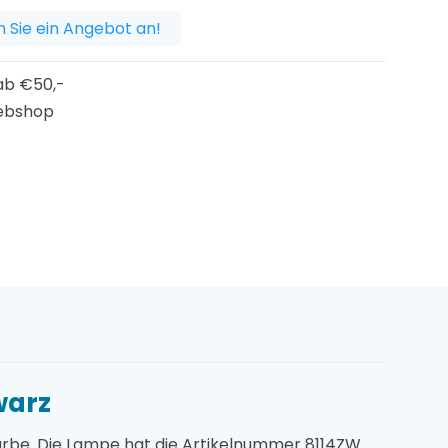
 Sie ein Angebot an!
b €50,-
ebshop
warz
Farbe. Die Lampe hat die Artikelnummer 8114ZW