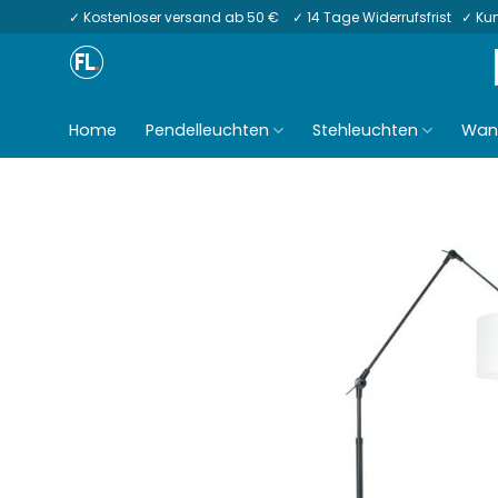
Zum
✓ Kostenloser versand ab 50 € ✓ 14 Tage Widerrufsfrist ✓ K
Inhalt
springen
Home
Pendelleuchten
Stehleuchten
Wan