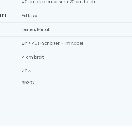
40 cm durchmesser x 20 cm hoch
ert
Exklusiv
Leinen, Metall
Ein / Aus-Schalter – im Kabel
4 cm breit
40W
35307