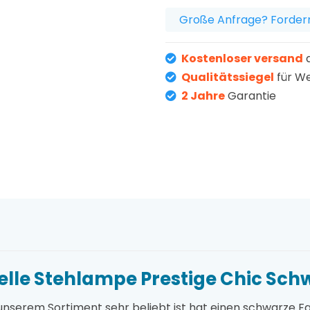
Große Anfrage? Fordern
Kostenloser versand
a
Qualitätssiegel
für W
2 Jahre
Garantie
ielle Stehlampe Prestige Chic Sch
n unserem Sortiment sehr beliebt ist hat einen schwarze 