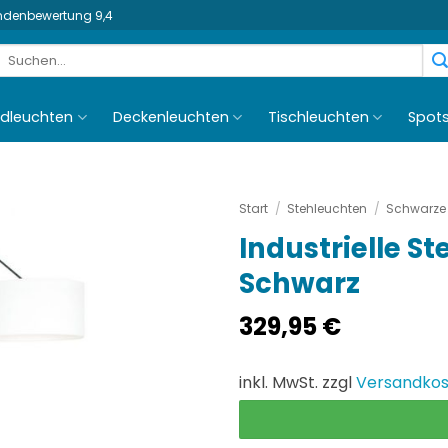
undenbewertung 9,4
Suchen
nach:
dleuchten
Deckenleuchten
Tischleuchten
Spot
Start
/
Stehleuchten
/
Schwarze 
Industrielle S
Schwarz
329,95
€
inkl. MwSt. zzgl
Versandko