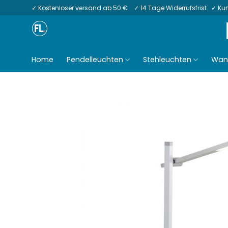
Zum
✓ Kostenloser versand ab 50 € ✓ 14 Tage Widerrufsfrist ✓ K
Inhalt
springen
Home
Pendelleuchten
Stehleuchten
Wan