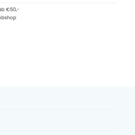
b €50,-
ebshop