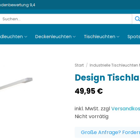
undenbewertung 9,4
Suchen
nach:
dleuchten
Deckenleuchten
Tischleuchten
Spot
Start
/
Industrielle Tischleuchten 
Design Tischl
49,95
€
inkl. MwSt. zzgl
Versandko
Nicht vorrätig
Große Anfrage? Fordern