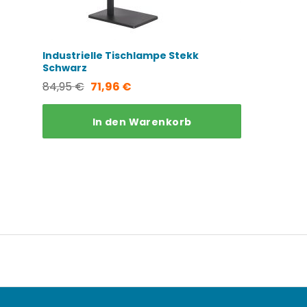
Industrielle Tischlampe Stekk
Schwarz
Ursprünglicher
Aktueller
84,95
€
71,96
€
Preis
Preis
In den Warenkorb
war:
ist:
84,95 €
71,96 €.