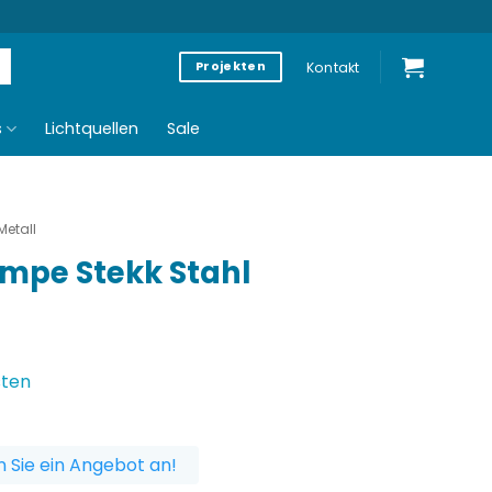
Kontakt
Projekten
s
Lichtquellen
Sale
Metall
ampe Stekk Stahl
sten
 Sie ein Angebot an!