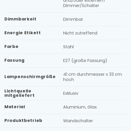
und/oder externem
Dimmer/Schalter
Dimmbarkeit
Dimmbar
Energie Etikett
Nicht zutreffend
Farbe
Stahl
Fassung
E27 (große Fassung)
41 cm durchmesser x 33 cm
Lampenschirmgröße
hoch
Lichtquelle
Exklusiv
mitgeliefert
Material
Aluminium, Glas
Produktbetrieb
Wandschalter