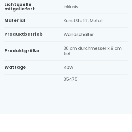
Lichtquelle
Inklusiv
mitgeliefert
Material
KunstStofff, Metall
Produktbetrieb
Wandschalter
30 cm durchmesser x 9 cm
Produktgröße
tief
Wattage
40W
35475