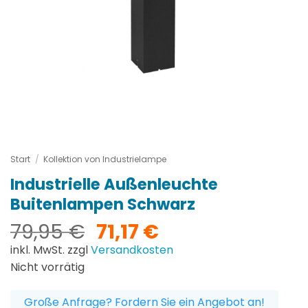
Start
/
Kollektion von Industrielampe
Industrielle Außenleuchte
Buitenlampen Schwarz
Ursprünglicher
Aktueller
79,95
€
71,17
€
Preis
Preis
inkl. MwSt. zzgl
Versandkosten
war:
ist:
Nicht vorrätig
79,95 €
71,17 €.
Große Anfrage? Fordern Sie ein Angebot an!