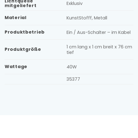
Lichtquelle
Exklusiv
mitgeliefert
Material
KunstStofff, Metall
Produktbetrieb
Ein / Aus-Schalter – im Kabel
1 cm lang x 1 cm breit x 76 cm
Produktgröße
tief
Wattage
40W
35377