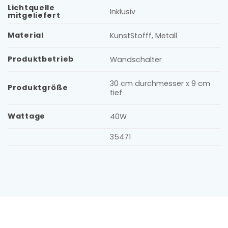
Lichtquelle
Inklusiv
mitgeliefert
Material
KunstStofff, Metall
Produktbetrieb
Wandschalter
30 cm durchmesser x 9 cm
Produktgröße
tief
Wattage
40W
35471