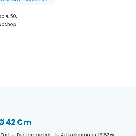
b €50,-
ebshop
 Ø 42 Cm
e Farbe. Die Lampe hat die Artikelnummer 1318ZW