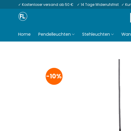
Zum
✓ Kostenloser versand ab 50 € ✓ 14 Tage Widerrufsfrist ✓ K
Inhalt
springen
Home
Pendelleuchten
Stehleuchten
Wan
-10%