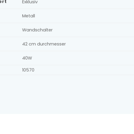
ert
Exklusiv
Metall
Wandschalter
42 cm durchmesser
40W
10570