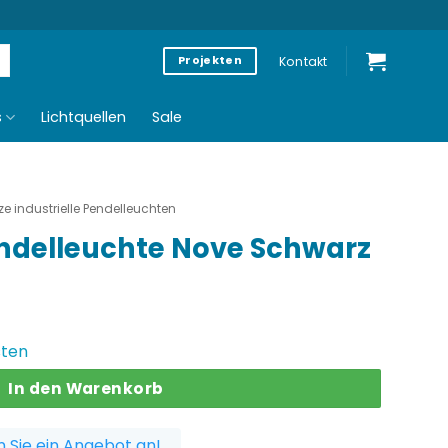
Kontakt
Projekten
s
Lichtquellen
Sale
e industrielle Pendelleuchten
endelleuchte Nove Schwarz
licher
ktueller
reis
sten
st:
In den Warenkorb
3,96 €.
 Sie ein Angebot an!