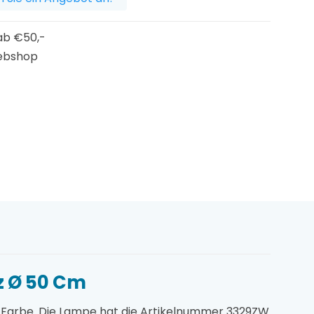
b €50,-
ebshop
rz Ø 50 Cm
ze Farbe. Die Lampe hat die Artikelnummer 3329ZW