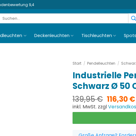
undenbewertung 9,4
Suchen
nach:
dleuchten
Deckenleuchten
Tischleuchten
Spot
Start
/
Pendelleuchten
/
Schwarz
Industrielle Pe
Schwarz Ø 50
Ursprün
139,95
€
116,30
€
Preis
inkl. MwSt. zzgl
Versandko
war:
139,95 
Große Anfrage? Fordern