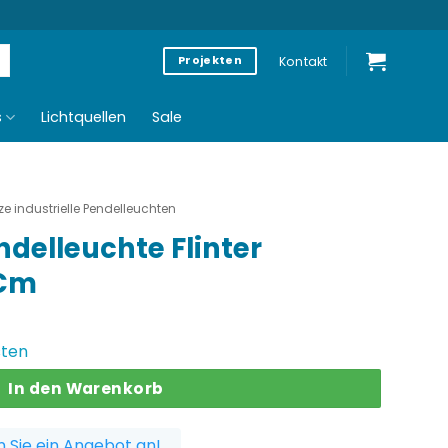
Kontakt
Projekten
s
Lichtquellen
Sale
e industrielle Pendelleuchten
ndelleuchte Flinter
 Cm
glicher
Aktueller
Preis
sten
ist:
In den Warenkorb
€
116,30 €.
 Sie ein Angebot an!