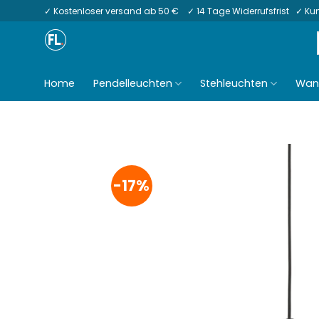
Zum
✓ Kostenloser versand ab 50 € ✓ 14 Tage Widerrufsfrist ✓ K
Inhalt
springen
Home
Pendelleuchten
Stehleuchten
Wan
-17%