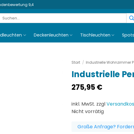
undenbewertung 9,4
Suchen
nach:
dleuchten
Deckenleuchten
Tischleuchten
Spot
Start
/
Industrielle Wohnzimmer 
Industrielle P
275,95
€
inkl. MwSt. zzgl
Versandko
Nicht vorrätig
Große Anfrage? Fordern