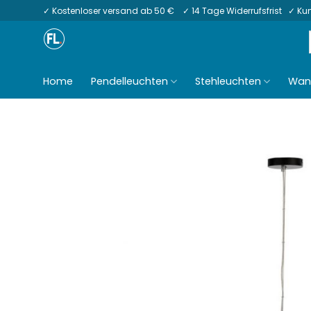
Zum
✓ Kostenloser versand ab 50 € ✓ 14 Tage Widerrufsfrist ✓ K
Inhalt
springen
Home
Pendelleuchten
Stehleuchten
Wan