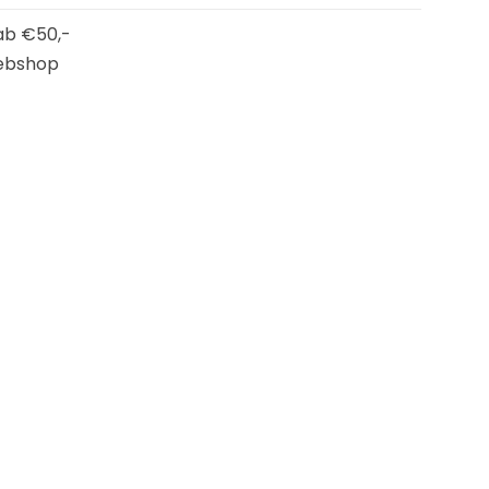
b €50,-
ebshop