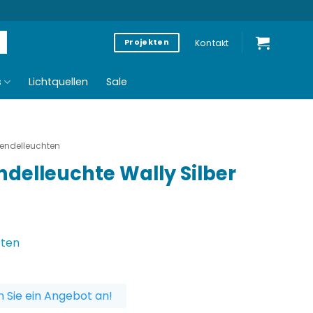
Kontakt
Projekten
s
Lichtquellen
Sale
Pendelleuchten
endelleuchte Wally Silber
sten
 Sie ein Angebot an!