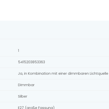
1
5415203853363
Ja, in Kombination mit einer dimmbaren Lichtquel
Dimmbar
Silber
E27 (große Fassung)