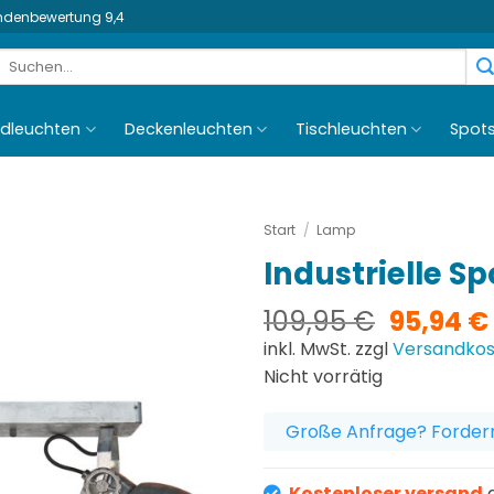
undenbewertung 9,4
Suchen
nach:
dleuchten
Deckenleuchten
Tischleuchten
Spot
Start
/
Lamp
Industrielle S
Ursprün
109,95
€
95,94
€
Preis
inkl. MwSt. zzgl
Versandko
war:
Nicht vorrätig
109,95 
Große Anfrage? Fordern
Kostenloser versand
a