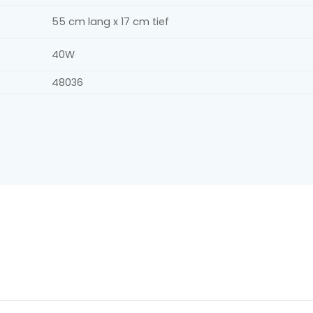
55 cm lang x 17 cm tief
40W
48036