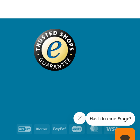
GiroPay
Klarna
PayPal
Maestro
MasterCard
Visa