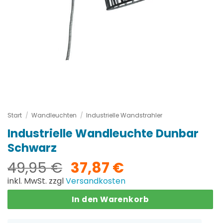
Start
/
Wandleuchten
/
Industrielle Wandstrahler
Industrielle Wandleuchte Dunbar
Schwarz
Ursprünglicher
Aktueller
49,95
€
37,87
€
Preis
Preis
inkl. MwSt. zzgl
Versandkosten
war:
ist:
In den Warenkorb
49,95 €
37,87 €.