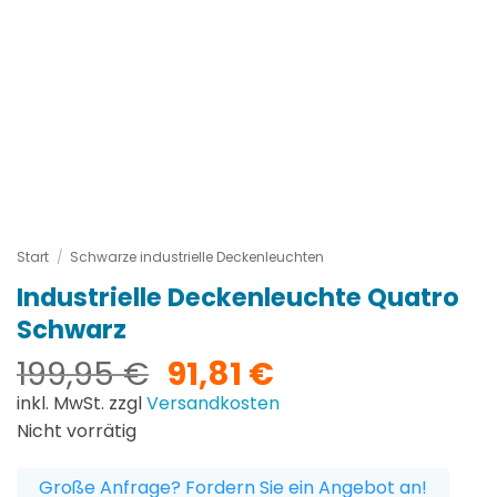
Start
/
Schwarze industrielle Deckenleuchten
Industrielle Deckenleuchte Quatro
Schwarz
Ursprünglicher
Aktueller
199,95
€
91,81
€
Preis
Preis
inkl. MwSt. zzgl
Versandkosten
war:
ist:
Nicht vorrätig
199,95 €
91,81 €.
Große Anfrage? Fordern Sie ein Angebot an!