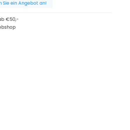
 Sie ein Angebot an!
b €50,-
ebshop