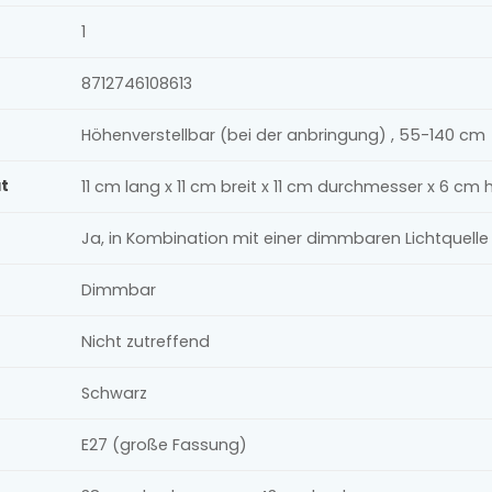
1
8712746108613
Höhenverstellbar (bei der anbringung) , 55-140 cm
t
11 cm lang x 11 cm breit x 11 cm durchmesser x 6 cm
Ja, in Kombination mit einer dimmbaren Lichtquel
Dimmbar
Nicht zutreffend
Schwarz
E27 (große Fassung)