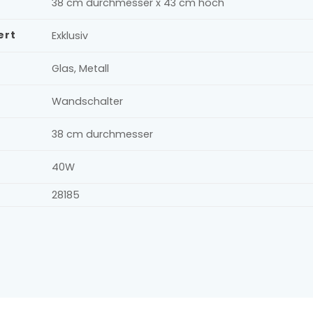
38 cm durchmesser x 43 cm hoch
ert
Exklusiv
Glas, Metall
Wandschalter
38 cm durchmesser
40W
28185