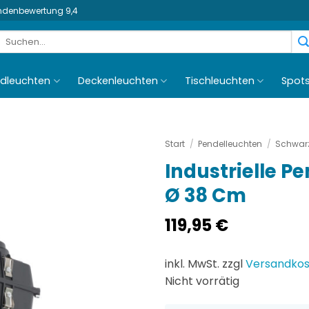
undenbewertung 9,4
Suchen
nach:
dleuchten
Deckenleuchten
Tischleuchten
Spot
Start
/
Pendelleuchten
/
Schwarz
Industrielle P
Ø 38 Cm
119,95
€
inkl. MwSt. zzgl
Versandko
Nicht vorrätig