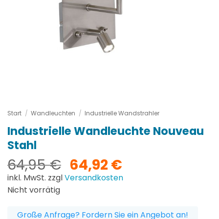
Start
/
Wandleuchten
/
Industrielle Wandstrahler
Industrielle Wandleuchte Nouveau
Stahl
Ursprünglicher
Aktueller
64,95
€
64,92
€
Preis
Preis
inkl. MwSt. zzgl
Versandkosten
war:
ist:
Nicht vorrätig
64,95 €
64,92 €.
Große Anfrage? Fordern Sie ein Angebot an!