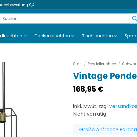
undenbewertung 9,4
Suchen
nach:
dleuchten
Deckenleuchten
Tischleuchten
Spot
Start
/
Pendelleuchten
/
Schwarz
Vintage Pende
168,95
€
inkl. MwSt. zzgl
Versandko
Nicht vorrätig
Große Anfrage? Fordern