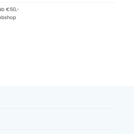
b €50,-
ebshop