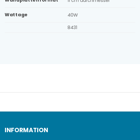
Wandplattenformat
11 cm durchmesser
Wattage
40W
8431
INFORMATION