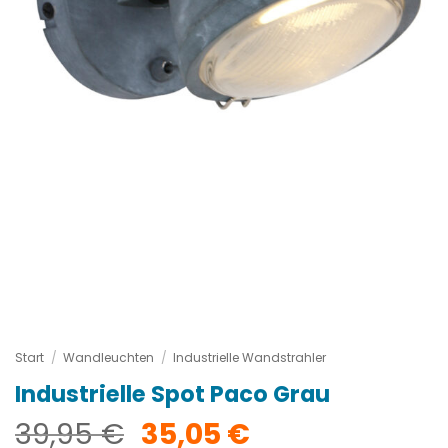
Start
/
Wandleuchten
/
Industrielle Wandstrahler
Industrielle Spot Paco Grau
Ursprünglicher
Aktueller
39,95
€
35,05
€