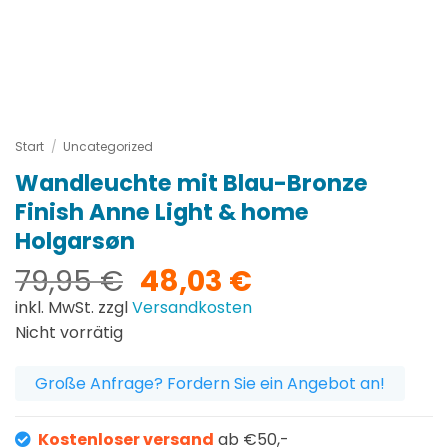
Start
/
Uncategorized
Wandleuchte mit Blau-Bronze
Finish Anne Light & home
Holgarsøn
Ursprünglicher
Aktueller
79,95
€
48,03
€
Preis
Preis
inkl. MwSt. zzgl
Versandkosten
war:
ist:
Nicht vorrätig
79,95 €
48,03 €.
Große Anfrage? Fordern Sie ein Angebot an!
Kostenloser versand
ab €50,-